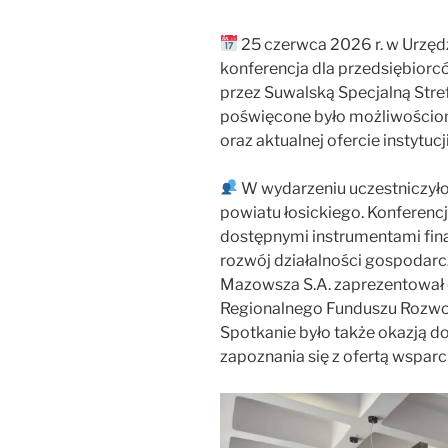
25 czerwca 2026 r. w Urzędz
konferencja dla przedsiębiorc
przez Suwalską Specjalną Stre
poświęcone było możliwościo
oraz aktualnej ofercie instytu
W wydarzeniu uczestniczyło 
powiatu łosickiego. Konferencj
dostępnymi instrumentami fi
rozwój działalności gospodarc
Mazowsza S.A. zaprezentował 
Regionalnego Funduszu Rozw
Spotkanie było także okazją d
zapoznania się z ofertą wsparc