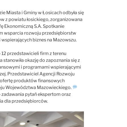
ie Miasta i Gminy w Łosicach odbyła się
ów z powiatu łosickiego, zorganizowana
fę Ekonomiczną S.A. Spotkanie
m wsparcia rozwoju przedsiębiorstw
cji wspierających biznes na Mazowszu.
12 przedstawicieli firm z terenu
a stanowiła okazję do zapoznania się z
nansowymi i programami wspierającymi
zej. Przedstawiciel Agencji Rozwoju
ofertę produktów finansowych
oju Województwa Mazowieckiego.
o zadawania pytań ekspertom oraz
ia dla przedsiębiorców.