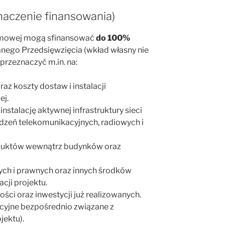
naczenie finansowania)
smowej mogą sfinansować
do 100%
nego Przedsięwzięcia (wkład własny nie
przeznaczyć m.in. na:
az koszty dostaw i instalacji
ej.
nstalację aktywnej infrastruktury sieci
zeń telekomunikacyjnych, radiowych i
ch duktów wewnątrz budynków oraz
ych i prawnych oraz innych środków
cji projektu.
ości oraz inwestycji już realizowanych.
cyjne bezpośrednio związane z
jektu).