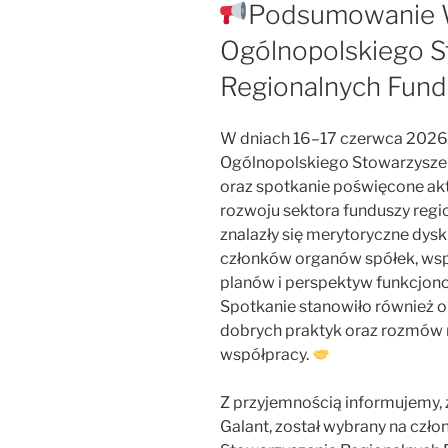
W
Podsumowanie W
Ogólnopolskiego S
Regionalnych Fun
W dniach 16–17 czerwca 2026 
Ogólnopolskiego Stowarzysze
oraz spotkanie poświęcone a
rozwoju sektora funduszy regi
znalazły się merytoryczne dys
członków organów spółek, wspó
planów i perspektyw funkcjono
Spotkanie stanowiło również 
dobrych praktyk oraz rozmów n
współpracy.
Z przyjemnością informujemy, 
Galant, został wybrany na czł