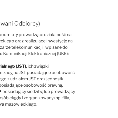
owani Odbiorcy)
podmioty prowadzące działalność na
kiego oraz realizujące inwestycje na
zarze telekomunikacji i wpisane do
 Komunikacji Elektronicznej (UKE):
ialnego (JST)
, ich związki i
ganizacyjne JST posiadające osobowość
go z udziałem JST oraz jednostki
 posiadające osobowość prawną.
P
posiadający siedzibę lub prowadzący
ób ciągły i zorganizowany (np. filia,
twa mazowieckiego.