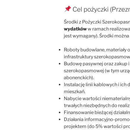
Cel pożyczki (Przez
Środki z Pożyczki Szerokopa
wydatków
w ramach realizowa
jest wymagany). Środki można 
Roboty budowlane, materiały or
infrastruktury szerokopasmow
Budowę pasywnej oraz zakup i i
szerokopasmowej (w tym urząd
abonenckich).
Instalację linii kablowych i i
mieszkań.
Nabycie wartości niematerialn
trwałych niezbędnych do realiza
Finansowanie bieżącej działaln
Działania informacyjno-promo
projektem (do 5% wartości pro