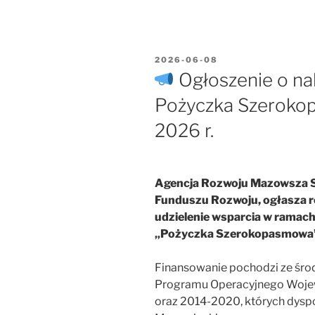
OPUBLIKOWANE
2026-06-08
W
Ogłoszenie o na
Pożyczka Szeroko
2026 r.
Agencja Rozwoju Mazowsza S.
Funduszu Rozwoju, ogłasza 
udzielenie wsparcia w ramac
„Pożyczka Szerokopasmowa
Finansowanie pochodzi ze śr
Programu Operacyjnego Woj
oraz 2014-2020, których dys