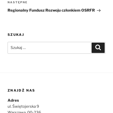
wpisu
Następny
NASTĘPNE
wpis
Regionalny Fundusz Rozwoju członkiem OSRFR
SZUKAJ
Szukaj:
Szukaj
ZNAJDŹ NAS
Adres
ul. Świętojerska 9
Warszawa, 00-236