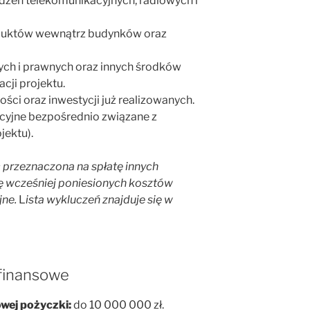
zeń telekomunikacyjnych, radiowych i
ch duktów wewnątrz budynków oraz
ych i prawnych oraz innych środków
cji projektu.
ości oraz inwestycji już realizowanych.
cyjne bezpośrednio związane z
jektu).
 przeznaczona na spłatę innych
ę wcześniej poniesionych kosztów
jne.
L
ista wykluczeń znajduje się w
finansowe
wej pożyczki:
do 10 000 000 zł.