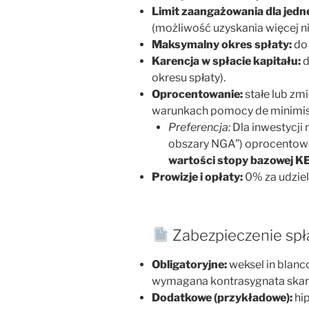
Limit zaangażowania dla jedn
(możliwość uzyskania więcej ni
Maksymalny okres spłaty:
do 
Karencja w spłacie kapitału:
d
okresu spłaty).
Oprocentowanie:
stałe lub zm
warunkach pomocy de minimis 
Preferencja:
Dla inwestycji 
obszary NGA”) oprocentowa
wartości stopy bazowej K
Prowizje i opłaty:
0% za udziel
Zabezpieczenie spł
Obligatoryjne:
weksel in blanc
wymagana kontrasygnata skar
Dodatkowe (przykładowe):
hip