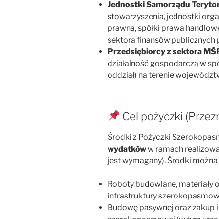
Jednostki Samorządu Terytor
stowarzyszenia, jednostki or
prawną, spółki prawa handlowe
sektora finansów publicznych
Przedsiębiorcy z sektora MŚ
działalność gospodarczą w spos
oddział) na terenie wojewódz
Cel pożyczki (Przez
Środki z Pożyczki Szerokopa
wydatków
w ramach realizowa
jest wymagany). Środki można 
Roboty budowlane, materiały or
infrastruktury szerokopasmow
Budowę pasywnej oraz zakup i i