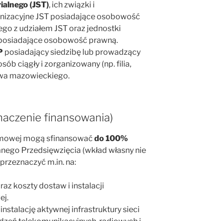
ialnego (JST)
, ich związki i
ganizacyjne JST posiadające osobowość
go z udziałem JST oraz jednostki
 posiadające osobowość prawną.
P
posiadający siedzibę lub prowadzący
ób ciągły i zorganizowany (np. filia,
twa mazowieckiego.
naczenie finansowania)
smowej mogą sfinansować
do 100%
nego Przedsięwzięcia (wkład własny nie
przeznaczyć m.in. na:
az koszty dostaw i instalacji
ej.
nstalację aktywnej infrastruktury sieci