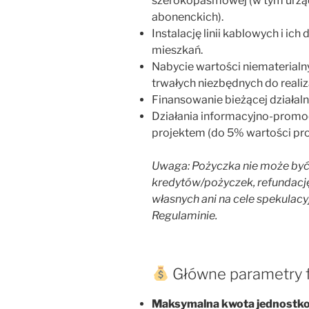
szerokopasmowej (w tym urząd
abonenckich).
Instalację linii kablowych i i
mieszkań.
Nabycie wartości niematerialn
trwałych niezbędnych do realiza
Finansowanie bieżącej działaln
Działania informacyjno-promo
projektem (do 5% wartości pro
Uwaga: Pożyczka nie może być
kredytów/pożyczek, refundacj
własnych ani na cele spekulacy
Regulaminie.
Główne parametry 
Maksymalna kwota jednostko