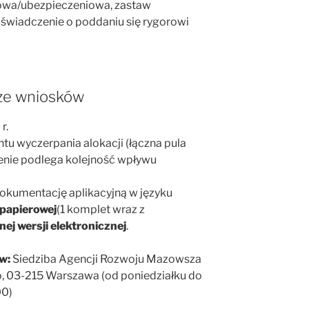
owa/ubezpieczeniowa, zastaw
 oświadczenie o poddaniu się rygorowi
ze wniosków
r.
tu wyczerpania alokacji (łączna pula
enie podlega kolejność wpływu
okumentację aplikacyjną w języku
 papierowej
(1 komplet wraz z
ej wersji elektronicznej
.
w:
Siedziba Agencji Rozwoju Mazowsza
tro, 03-215 Warszawa (od poniedziałku do
00)