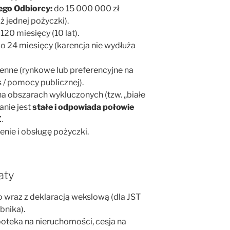
ego Odbiorcy:
do 15 000 000 zł
ż jednej pożyczki).
120 miesięcy (10 lat).
o 24 miesięcy (karencja nie wydłuża
ienne (rynkowe lub preferencyjne na
/ pomocy publicznej).
na obszarach wykluczonych (tzw. „białe
nie jest
stałe i odpowiada połowie
E
.
enie i obsługę pożyczki.
aty
o wraz z deklaracją wekslową (dla JST
bnika).
oteka na nieruchomości, cesja na