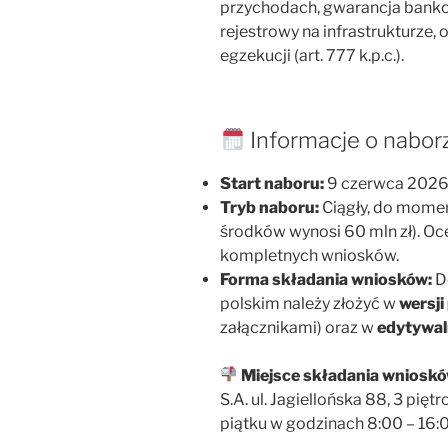
przychodach, gwarancja bank
rejestrowy na infrastrukturze,
egzekucji (art. 777 k.p.c.).
Informacje o nabor
Start naboru:
9 czerwca 2026 
Tryb naboru:
Ciągły, do momen
środków wynosi 60 mln zł). Oc
kompletnych wniosków.
Forma składania wniosków:
D
polskim należy złożyć w
wersji
załącznikami) oraz w
edytywaln
Miejsce składania wnioskó
S.A. ul. Jagiellońska 88, 3 pię
piątku w godzinach 8:00 – 16: