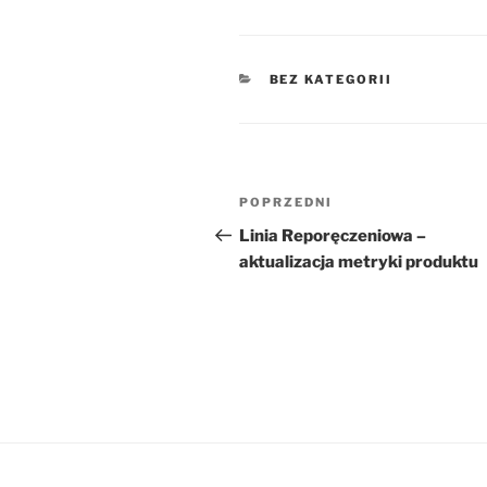
KATEGORIE
BEZ KATEGORII
Nawigacja
Poprzedni
POPRZEDNI
wpisu
wpis
Linia Reporęczeniowa –
aktualizacja metryki produktu