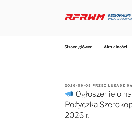
Przejdź
do
treści
Strona główna
Aktualności
OPUBLIKOWANE
2026-06-08
PRZEZ
ŁUKASZ G
W
Ogłoszenie o n
Pożyczka Szeroko
2026 r.