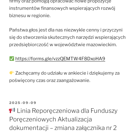
firmy oraz pomogą opracować nowe propozycje
instrumentów finansowych wspierających rozwój
biznesu w regionie.
Państwa głos jest dla nas niezwykle cenny i przyczyni
się do stworzenia skutecznych narzędzi wspierających
przedsiębiorczość w województwie mazowieckim.
https://forms.gle/vzzQEMTW4F8DxoHA9
Zachęcamy do udziału w ankiecie i dziękujemy za
poświęcony czas oraz zaangażowanie.
OPUBLIKOWANE
2025-09-09
W
Linia Reporęczeniowa dla Funduszy
Poręczeniowych Aktualizacja
dokumentacji – zmiana załącznika nr 2