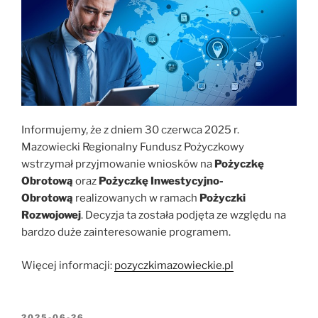
–
Linia
Reporęczeniowa
dla
Funduszy
Poręczeniowych”
Informujemy, że z dniem 30 czerwca 2025 r.
Mazowiecki Regionalny Fundusz Pożyczkowy
wstrzymał przyjmowanie wniosków na
Pożyczkę
Obrotową
oraz
Pożyczkę Inwestycyjno-
Obrotową
realizowanych w ramach
Pożyczki
Rozwojowej
. Decyzja ta została podjęta ze względu na
bardzo duże zainteresowanie programem.
Więcej informacji:
pozyczkimazowieckie.pl
OPUBLIKOWANE
2025-06-26