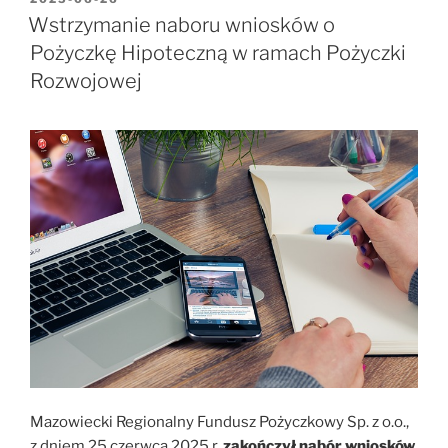
W
Wstrzymanie naboru wniosków o
Pożyczkę Hipoteczną w ramach Pożyczki
Rozwojowej
Mazowiecki Regionalny Fundusz Pożyczkowy Sp. z o.o.,
z dniem 25 czerwca 2025 r.
zakończył nabór wniosków