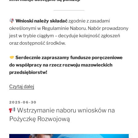
Wnioski należy składać
zgodnie z zasadami
określonymi w Regulaminie Naboru. Nabór prowadzony
jest w trybie ciągłym – decyduje kolejność zgłoszeń
oraz dostępność środków.
Serdecznie zapraszamy fundusze poręczeniowe
do współpracy na rzecz rozwoju mazowieckich
przedsiębiorstw!
„
Czytaj dalej
Ogłoszenie
OPUBLIKOWANE
2025-06-30
W
o
Wstrzymanie naboru wniosków na
rozpoczęciu
Pożyczkę Rozwojową
naboru
wniosków