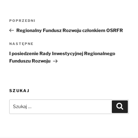
Nawigacja
Poprzedni
POPRZEDNI
wpisu
wpis
Regionalny Fundusz Rozwoju członkiem OSRFR
Następny
NASTĘPNE
wpis
I posiedzenie Rady Inwestycyjnej Regionalnego
Funduszu Rozwoju
SZUKAJ
Szukaj:
Szukaj